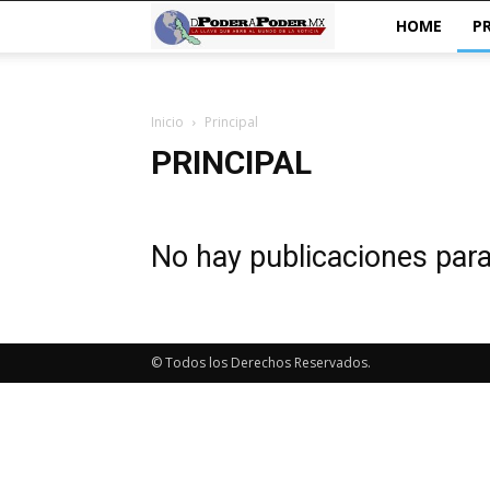
De
HOME
P
poder
Inicio
Principal
a
PRINCIPAL
Poder
No hay publicaciones par
© Todos los Derechos Reservados.